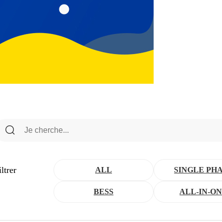
iltrer
ALL
SINGLE PH
BESS
ALL-IN-O