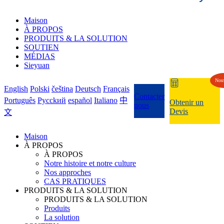
Maison
À PROPOS
PRODUITS & LA SOLUTION
SOUTIEN
MÉDIAS
Sieyuan
Nou
English
Polski
čeština
Deutsch
Français
Contacter
Português
Pycckий
español
Italiano
中
Obtenir un
nous
Devis
文
Maison
À PROPOS
À PROPOS
Notre histoire et notre culture
Nos approches
CAS PRATIQUES
PRODUITS & LA SOLUTION
PRODUITS & LA SOLUTION
Produits
La solution